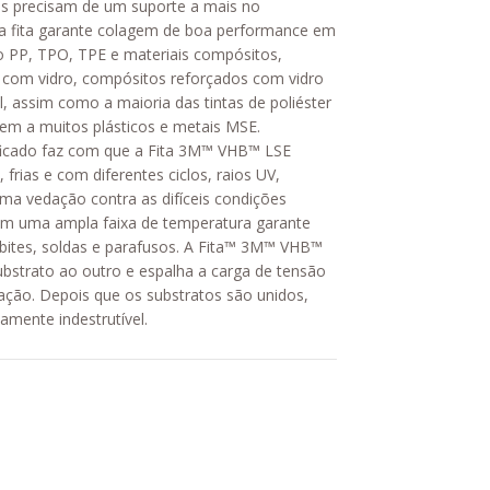
 precisam de um suporte a mais no
sta fita garante colagem de boa performance em
mo PP, TPO, TPE e materiais compósitos,
s com vidro, compósitos reforçados com vidro
, assim como a maioria das tintas de poliéster
em a muitos plásticos e metais MSE.
ificado faz com que a Fita 3M™ VHB™ LSE
 frias e com diferentes ciclos, raios UV,
ma vedação contra as difíceis condições
m uma ampla faixa de temperatura garante
ebites, soldas e parafusos. A Fita™ 3M™ VHB™
strato ao outro e espalha a carga de tensão
ação. Depois que os substratos são unidos,
camente indestrutível.