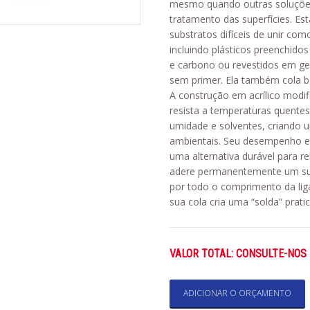
mesmo quando outras soluções
tratamento das superfícies. E
substratos difíceis de unir co
incluindo plásticos preenchido
e carbono ou revestidos em gel
sem primer. Ela também cola b
A construção em acrílico mod
resista a temperaturas quentes,
umidade e solventes, criando u
ambientais. Seu desempenho e
uma alternativa durável para r
adere permanentemente um sub
por todo o comprimento da lig
sua cola cria uma “solda” prati
VALOR TOTAL: CONSULTE-NOS
ADICIONAR O ORÇAMENTO