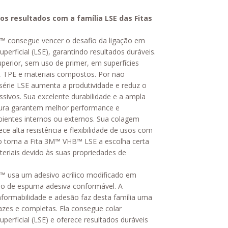
os resultados com a família LSE das Fitas
™ consegue vencer o desafio da ligação em
uperficial (LSE), garantindo resultados duráveis.
erior, sem uso de primer, em superfícies
O, TPE e materiais compostos. Por não
 série LSE aumenta a produtividade e reduz o
sivos. Sua excelente durabilidade e a ampla
atura garantem melhor performance e
bientes internos ou externos. Sua colagem
ece alta resistência e flexibilidade de usos com
so torna a Fita 3M™ VHB™ LSE a escolha certa
eriais devido às suas propriedades de
™ usa um adesivo acrílico modificado em
o de espuma adesiva conformável. A
nformabilidade e adesão faz desta família uma
zes e completas. Ela consegue colar
uperficial (LSE) e oferece resultados duráveis