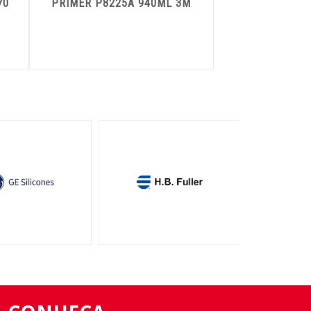
70
PRIMER P8225A 940ML 3M