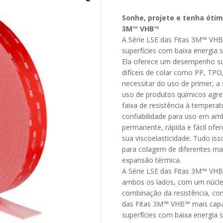
Sonhe, projete e tenha ótim
3M™ VHB™
A Série LSE das Fitas 3M™ VHB
superfícies com baixa energia s
Ela oferece um desempenho sup
difíceis de colar como PP, TP
necessitar do uso de primer, a
uso de produtos químicos agres
faixa de resistência à temper
confiabilidade para uso em am
permanente, rápida e fácil ofer
sua viscoelasticidade. Tudo is
para colagem de diferentes mat
expansão térmica.
A Série LSE das Fitas 3M™ VHB
ambos os lados, com um núcle
combinação da resistência, co
das Fitas 3M™ VHB™ mais capa
superfícies com baixa energia s