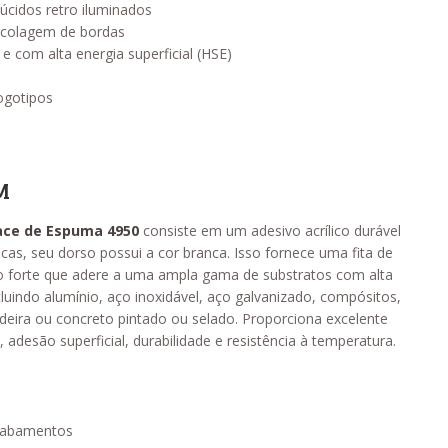
úcidos retro iluminados
a colagem de bordas
 e com alta energia superficial (HSE)
logotipos
M
ace de Espuma 4950
consiste em um adesivo acrílico durável
cas, seu dorso possui a cor branca. Isso fornece uma fita de
o forte que adere a uma ampla gama de substratos com alta
ncluindo alumínio, aço inoxidável, aço galvanizado, compósitos,
adeira ou concreto pintado ou selado. Proporciona excelente
 adesão superficial, durabilidade e resistência à temperatura.
acabamentos