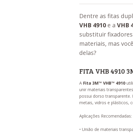
Dentre as fitas dup
VHB 4910
e a
VHB 
substituir fixadores
materiais, mas voc
delas?
FITA VHB 4910 3
A
Fita 3M™ VHB™ 4910
uti
unir materiais transparente
possui dorso transparente.
metais, vidros e plásticos, 
Aplicações Recomendadas:
• União de materiais transp