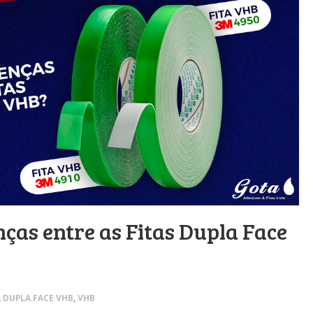
nças entre as Fitas Dupla Face
A DUPLA FACE VHB
,
VHB