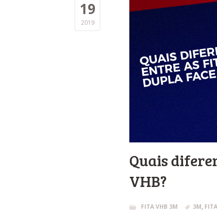
19
2019
Quais difere
VHB?
FITA VHB 3M
3M
,
FIT