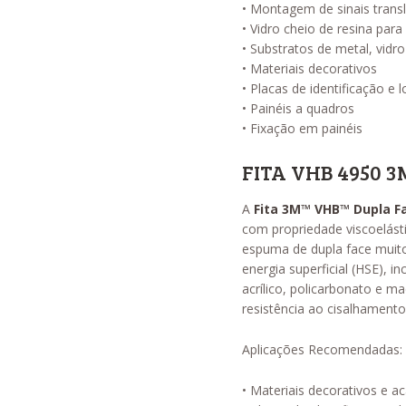
• Montagem de sinais transl
• Vidro cheio de resina par
• Substratos de metal, vidro
• Materiais decorativos
• Placas de identificação e 
• Painéis a quadros
• Fixação em painéis
FITA VHB 4950 3
A
Fita 3M™ VHB™ Dupla F
com propriedade viscoelásti
espuma de dupla face muit
energia superficial (HSE), i
acrílico, policarbonato e m
resistência ao cisalhamento,
Aplicações Recomendadas:
• Materiais decorativos e 